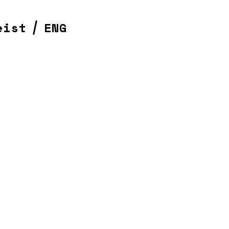
eist
ENG